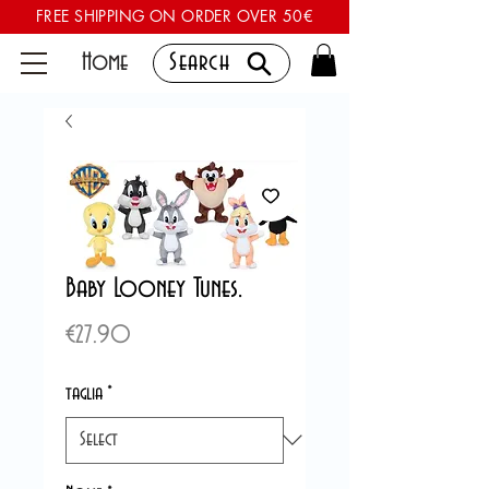
FREE SHIPPING ON ORDER OVER 50€
Home
Search
Baby Looney Tunes.
Price
€27.90
taglia
*