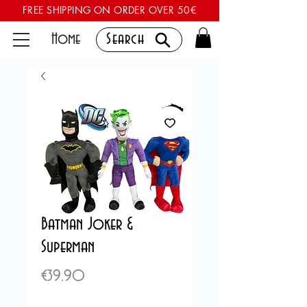
FREE SHIPPING ON ORDER OVER 50€
Home
Search
Batman Joker &
Superman
Price
€39.90