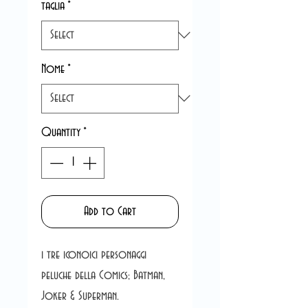
taglia
*
Nome
*
Quantity
*
Add to Cart
i tre iconoici personaggi
peluche della Comics; Batman,
Joker & Superman.