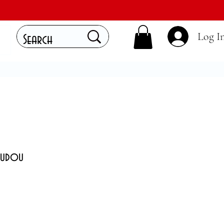
Log I
oudou