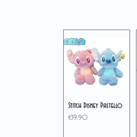
Stitch Disney Pastello
Price
€39.90