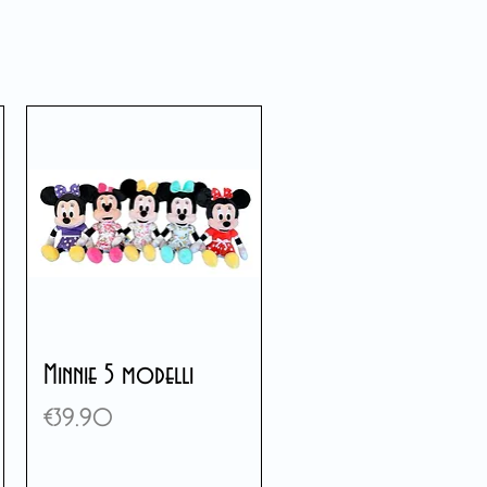
Minnie 5 modelli
Price
€39.90