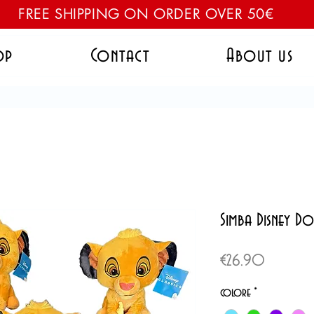
FREE SHIPPING ON ORDER OVER 50€
op
Contact
About us
Simba Disney D
Price
€26.90
colore
*