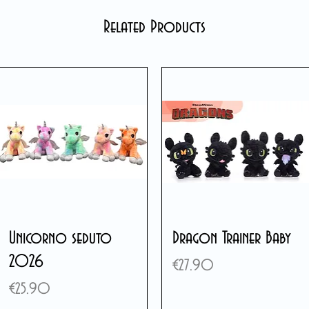
Related Products
Unicorno seduto
Dragon Trainer Baby
2026
Price
€27.90
Price
€25.90