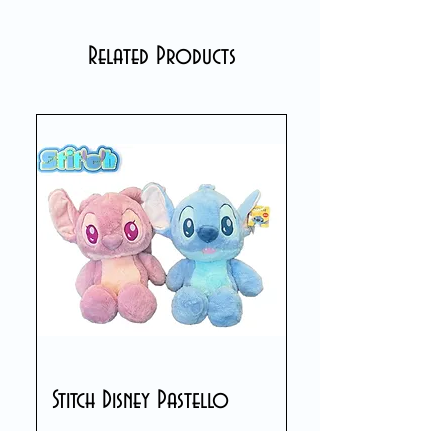
Related Products
Stitch Disney Pastello
Price
€39.90