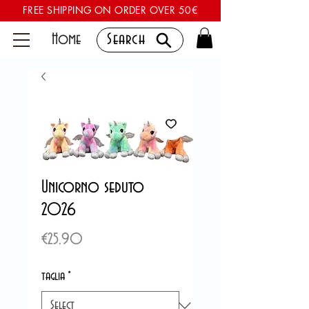
FREE SHIPPING ON ORDER OVER 50€
Home
Search
Unicorno seduto
2026
Price
€25.90
taglia
*