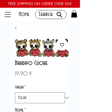
FREE SHIPPING ON ORDER OVER 50€
Home
Search
Bradipo Cuore
Precio
19,90 €
taglia
*
Nome
*