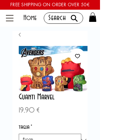
FREE SHIPPING ON ORDER OVER 50€
Home
Search
Guanti Marvel
Precio
19,90 €
taglia
*