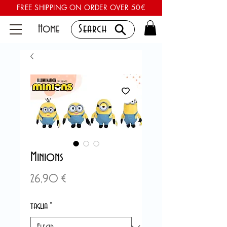
FREE SHIPPING ON ORDER OVER 50€
Home
Search
Minions
Precio
26,90 €
taglia
*