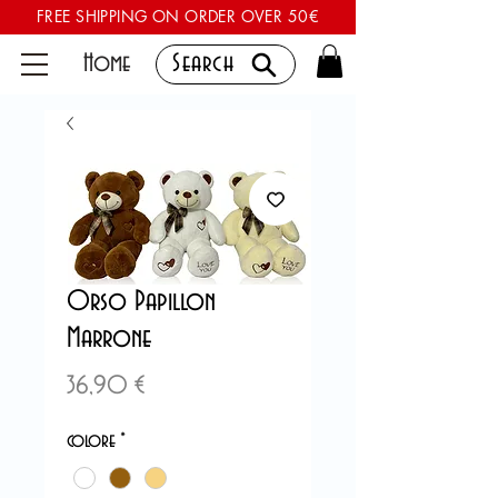
FREE SHIPPING ON ORDER OVER 50€
Home
Search
Orso Papillon
Marrone
Precio
36,90 €
colore
*