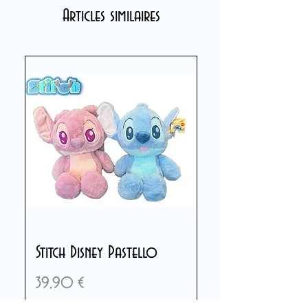
Articles similaires
Stitch Disney Pastello
Prix
39,90 €