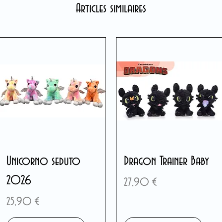
Articles similaires
Unicorno seduto
Dragon Trainer Baby
2026
Prix
27,90 €
Prix
25,90 €