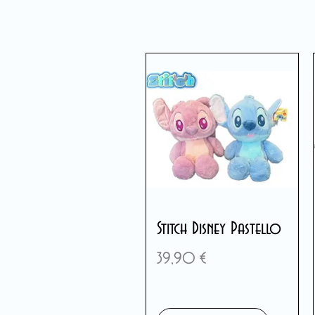
Stitch Disney Pastello
Prix
39,90 €