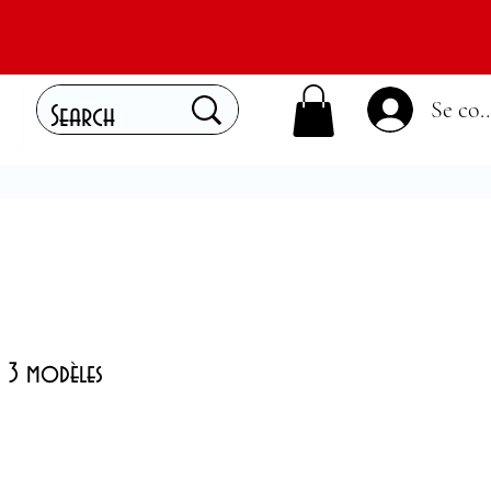
Se con
n 3 modèles