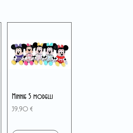
Minnie 5 modelli
Prix
39,90 €