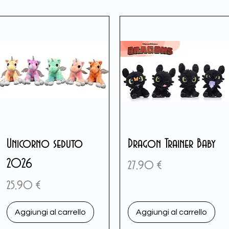
Unicorno seduto
Dragon Trainer Baby
2026
Prezzo
27,90 €
Prezzo
25,90 €
Aggiungi al carrello
Aggiungi al carrello