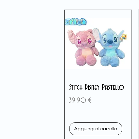
Stitch Disney Pastello
Prezzo
39,90 €
Aggiungi al carrello