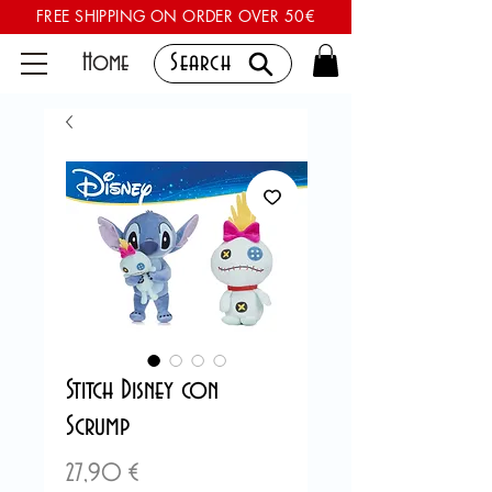
FREE SHIPPING ON ORDER OVER 50€
Home
Search
Stitch Disney con
Scrump
Prezzo
27,90 €