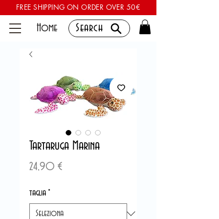
FREE SHIPPING ON ORDER OVER 50€
Home
Search
Tartaruga Marina
Prezzo
24,90 €
taglia
*