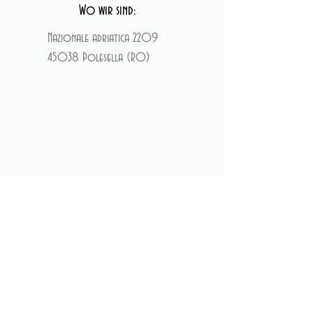
Wo wir sind:
Nazionale adriatica 2209
45038 Polesella (RO)
KONTAKT TEDDY BEAR GROUP srl
Cell:
+39 3492682614
+39 3482258003