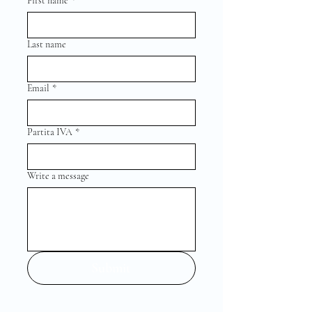
First name
*
Last name
Email
*
Partita IVA
*
Write a message
Submit