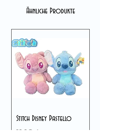
Ähnliche Produkte
Stitch Disney Pastello
Preis
39,90 €