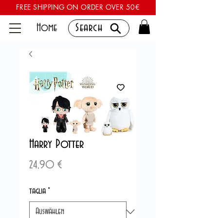
FREE SHIPPING ON ORDER OVER 50€
Home
Search
Harry Potter
Preis
24,90 €
taglia
*