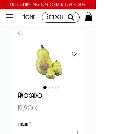
FREE SHIPPING ON ORDER OVER 50€
Home
Search
Avocado
Precio
19,90 €
taglia
*