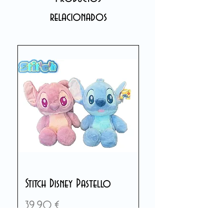
relacionados
Stitch Disney Pastello
Precio
39,90 €