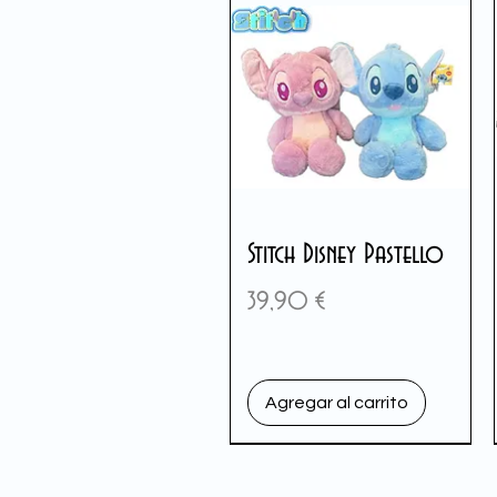
Stitch Disney Pastello
Precio
39,90 €
Agregar al carrito