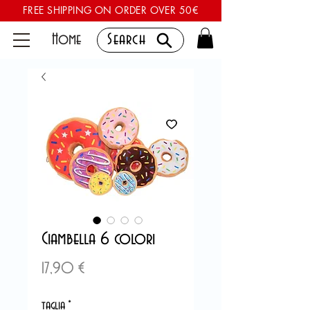
FREE SHIPPING ON ORDER OVER 50€
Home
Search
Ciambella 6 colori
Precio
17,90 €
taglia
*