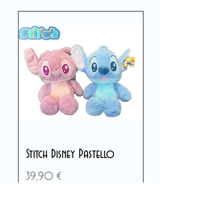
Stitch Disney Pastello
Preis
39,90 €
In den Warenkorb