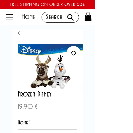
FREE SHIPPING ON ORDER OVER 50€
Home
Search
Frozen Disney
Preis
19,90 €
Nome
*