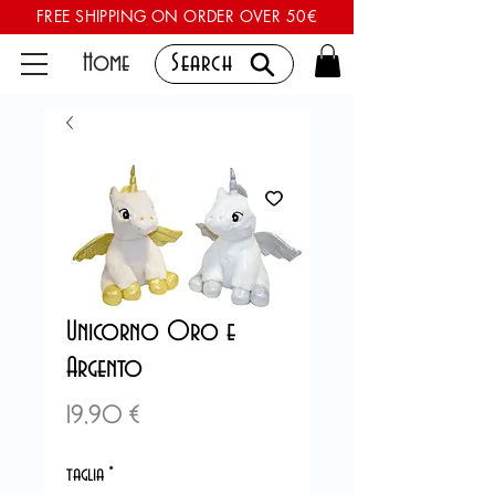
FREE SHIPPING ON ORDER OVER 50€
Home
Search
Unicorno Oro e
Argento
Preis
19,90 €
taglia
*