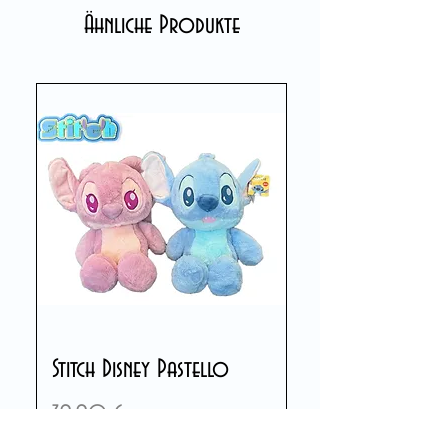
Ähnliche Produkte
Stitch Disney Pastello
Preis
39,90 €