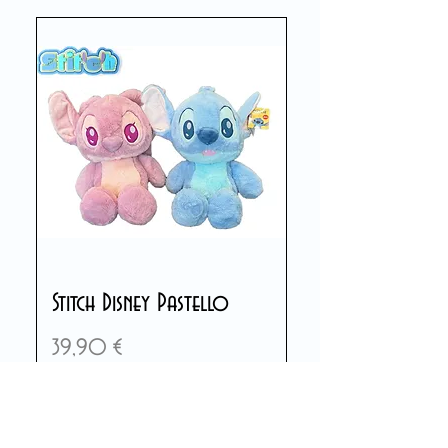
Stitch Disney Pastello
Preis
39,90 €
In den Warenkorb