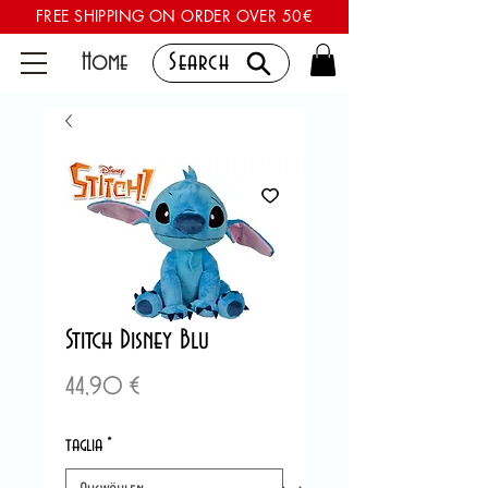
FREE SHIPPING ON ORDER OVER 50€
Home
Search
Stitch Disney Blu
Preis
44,90 €
taglia
*