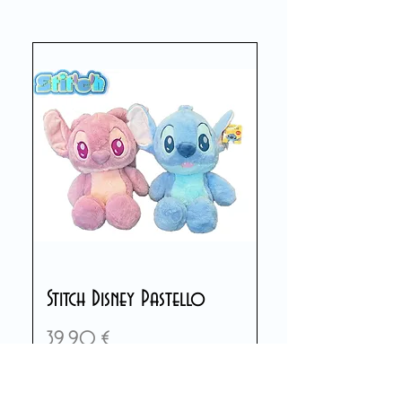
Stitch Disney Pastello
Preis
39,90 €
In den Warenkorb