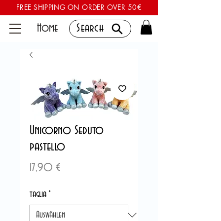
FREE SHIPPING ON ORDER OVER 50€
Home
Search
Unicorno Seduto
pastello
Preis
17,90 €
taglia
*