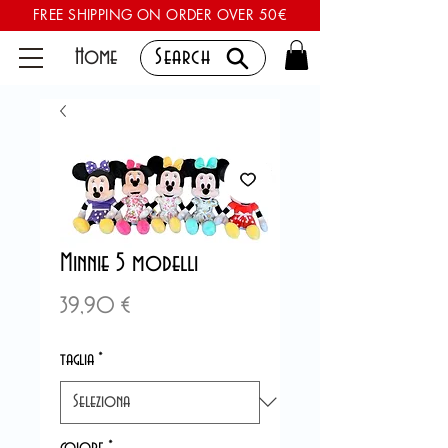
FREE SHIPPING ON ORDER OVER 50€
Home
Search
Minnie 5 modelli
Prezzo
39,90 €
taglia
*
colore
*