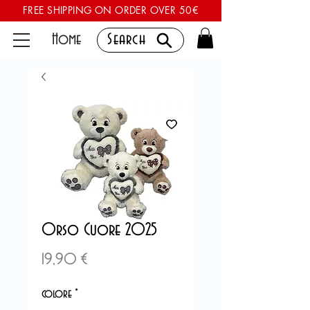
FREE SHIPPING ON ORDER OVER 50€
Home
Search
Orso Cuore 2025
Prezzo
19,90 €
colore
*