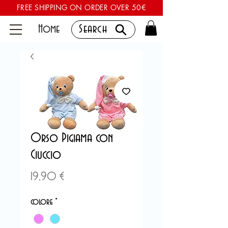
FREE SHIPPING ON ORDER OVER 50€
Home
Search
Orso Pigiama con
Ciuccio
Prezzo
19,90 €
colore
*