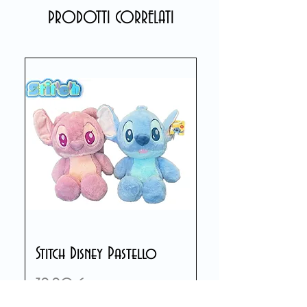
PRODOTTI CORRELATI
Stitch Disney Pastello
Prezzo
39,90 €