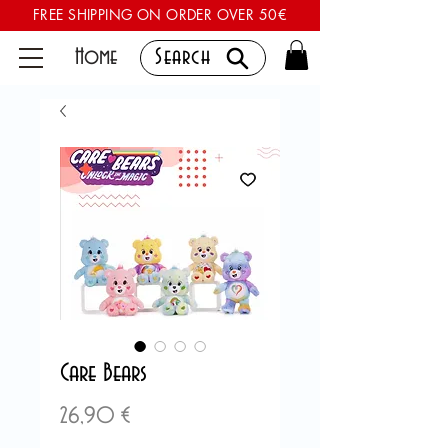
FREE SHIPPING ON ORDER OVER 50€
Home
Search
Care Bears
Preis
26,90 €