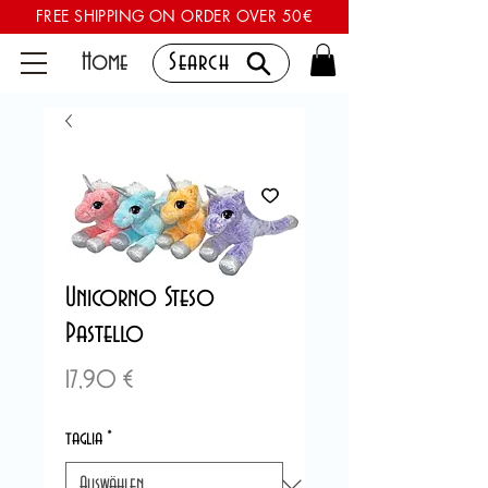
FREE SHIPPING ON ORDER OVER 50€
Home
Search
Unicorno Steso
Pastello
Preis
17,90 €
taglia
*