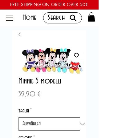
FREE SHIPPING ON ORDER OVER 50€
Home
Search
Minnie 5 modelli
Preis
39,90 €
taglia
*
colore
*